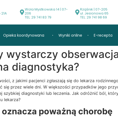
0
Wola Mystkowska 14 | 07-
Rząśnik | 07-205
o 21A
206
ul. Jesionowa 65
TEL: 29 741 83 79
TEL: 29 741 98 69
Opieka koordynowana
Wyniki online
E-recepta
y wystarczy obserwacja
lna diagnostyka?
ości, z jakimi pacjenci zgłaszają się do lekarza rodzinneg
 się przez wiele dni. W większości przypadków jego przycz
 szybkiej diagnostyki lub leczenia. Jak odróżnić ból, kt
 u lekarza?
a oznacza poważną chorobę