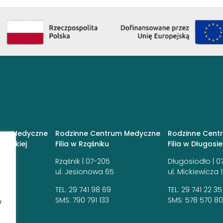
rum Medyczne
Rodzinne Centrum Medyczne
Rodzinne Cent
towskiej
Filia w Rząśniku
Filia w Długosi
14 |
Rząśnik | 07-205
Długosiodło | 0
ul. Jesionowa 65
ul. Mickiewicza 
TEL:
29 741 98 69
TEL:
29 741 22 35
SMS:
790 791 133
SMS:
578 570 8
w