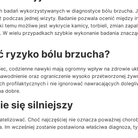
badań wykorzystywanych w diagnostyce bólu brzucha. Jes
ż podczas jednej wizyty. Badanie pozwala ocenić między in
i temu możliwe jest wykrycie kamicy, torbieli, zmian zapa
. W wielu przypadkach szybkie wykonanie badania znaczą
 ryzyko bólu brzucha?
ec, codzienne nawyki mają ogromny wpływ na zdrowie ukł
nawodnienie oraz ograniczenie wysoko przetworzonej żyw
ch profilaktycznych i nie ignorować nawracających dolegl
na dobre.
ie się silniejszy
agatelizować. Choć najczęściej nie oznacza poważnej cho
 Im wcześniej zostanie postawiona właściwa diagnoza, ty