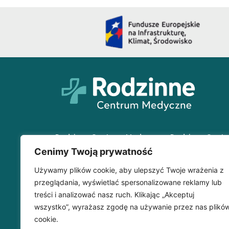
Rodzinne Centrum Medyczne
Rodzinne Cent
w Wyszkowie
Filia w Woli Mys
Cenimy Twoją prywatność
Wyszków | 07-200
Wola Mystowska 
Używamy plików cookie, aby ulepszyć Twoje wrażenia z
ul. I. Daszyńskiego 21A
07-206
przeglądania, wyświetlać spersonalizowane reklamy lub
TEL:
29 742 91 20
TEL:
29 741 83 79
treści i analizować nasz ruch. Klikając „Akceptuj
SMS (dla dorosłych):
SMS:
790 791 417
wszystko”, wyrażasz zgodę na używanie przez nas plikó
790 791 416
cookie.
SMS (dla dzieci):