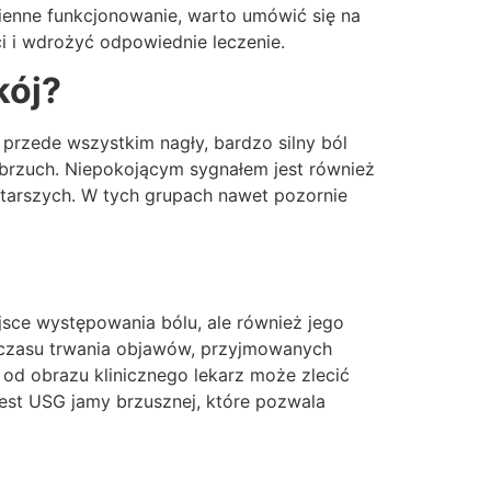
dzienne funkcjonowanie, warto umówić się na
i i wdrożyć odpowiednie leczenie.
kój?
ą przede wszystkim nagły, bardzo silny ból
 brzuch. Niepokojącym sygnałem jest również
 starszych. W tych grupach nawet pozornie
sce występowania bólu, ale również jego
ce czasu trwania objawów, przyjmowanych
od obrazu klinicznego lekarz może zlecić
est USG jamy brzusznej, które pozwala