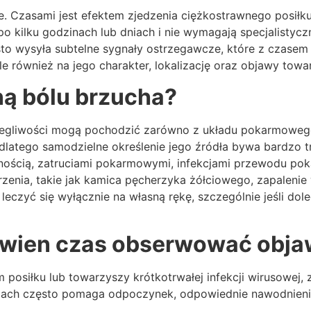
Czasami jest efektem zjedzenia ciężkostrawnego posiłku, 
po kilku godzinach lub dniach i nie wymagają specjalistycz
 wysyła subtelne sygnały ostrzegawcze, które z czasem st
e również na jego charakter, lokalizację oraz objawy towa
ą bólu brzucha?
Dolegliwości mogą pochodzić zarówno z układu pokarmoweg
dlatego samodzielne określenie jego źródła bywa bardzo t
awnością, zatruciami pokarmowymi, infekcjami przewodu po
rzenia, takie jak kamica pęcherzyka żółciowego, zapaleni
leczyć się wyłącznie na własną rękę, szczególnie jeśli dol
ewien czas obserwować obj
itym posiłku lub towarzyszy krótkotrwałej infekcji wirusowe
jach często pomaga odpoczynek, odpowiednie nawodnienie