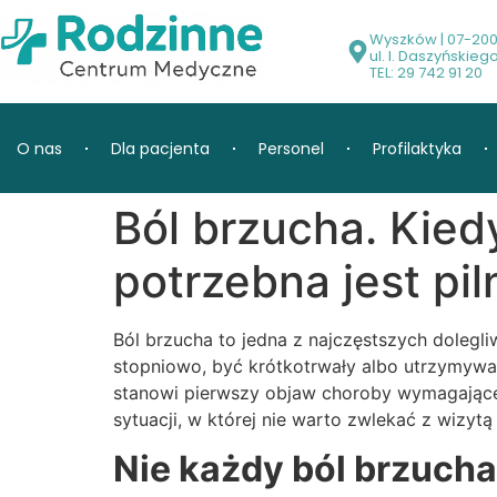
Wyszków | 07-20
ul. I. Daszyńskieg
TEL: 29 742 91 20
O nas
Dla pacjenta
Personel
Profilaktyka
Ból brzucha. Kied
potrzebna jest pi
Ból brzucha to jedna z najczęstszych dolegliw
stopniowo, być krótkotrwały albo utrzymywać
stanowi pierwszy objaw choroby wymagającej
sytuacji, w której nie warto zwlekać z wizytą
Nie każdy ból brzuch