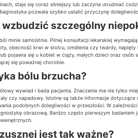
inach, staje się coraz silniejszy lub zaczyna utrudniać co
iagnostyka pozwala szybko ustalić przyczynę dolegliwośc
 wzbudzić szczególny niepo
ból minie samoistnie. Pilnej konsultacji lekarskiej wymagaj
y, obecność krwi w stolcu, omdlenia czy twardy, napięty
 lub pojawia się u kobiet w ciąży, małych dzieci oraz osób
ącej się poważnej chorobie.
yka bólu brzucha?
łowy wywiad i bada pacjenta. Znaczenie ma nie tylko miej
, stały czy napadowy. Istotne są także informacje dotyczą
ania podobnych dolegliwości w przeszłości. W zależności 
iagnostykę obrazową. Bardzo często pierwszym badaniem j
wewnętrznych.
zusznej jest tak ważne?