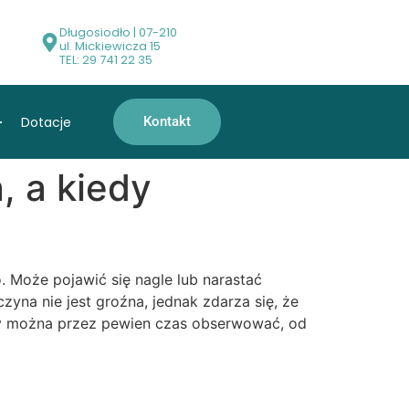
Długosiodło | 07-210
ul. Mickiewicza 15
TEL: 29 741 22 35
Dotacje
Kontakt
, a kiedy
o. Może pojawić się nagle lub narastać
yna nie jest groźna, jednak zdarza się, że
óry można przez pewien czas obserwować, od