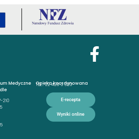
rum Medyczne
Opieka koordynowana
TEL.: 22 428 0 320
edle
E-recepta
7-210
15
Wyniki online
05