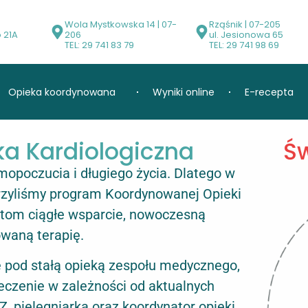
0
Wola Mystkowska 14 | 07-
Rząśnik | 07-205
o 21A
206
ul. Jesionowa 65
TEL: 29 741 83 79
TEL: 29 741 98 69
Opieka koordynowana
Wyniki online
E-recepta
a Kardiologiczna
Ś
opoczucia i długiego życia. Dlatego w
yliśmy program Koordynowanej Opieki
ntom ciągłe wsparcie, nowoczesną
owaną terapię.
 pod stałą opieką zespołu medycznego,
 leczenie w zależności od aktualnych
, pielęgniarka oraz koordynator opieki.