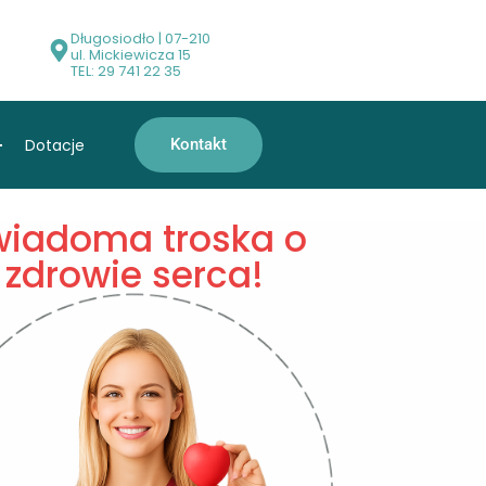
Długosiodło | 07-210
ul. Mickiewicza 15
TEL: 29 741 22 35
Dotacje
Kontakt
wiadoma troska o
zdrowie serca!