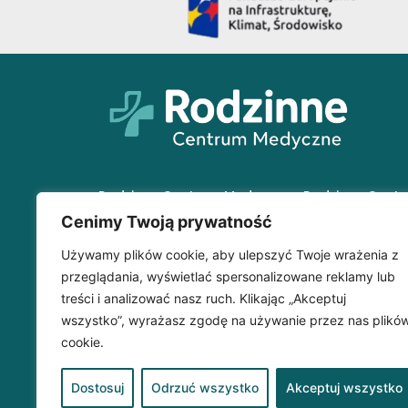
Rodzinne Centrum Medyczne
Rodzinne Cent
w Wyszkowie
Filia w Woli Mys
Cenimy Twoją prywatność
Wyszków | 07-200
Wola Mystowska 
Używamy plików cookie, aby ulepszyć Twoje wrażenia z
ul. I. Daszyńskiego 21A
07-206
przeglądania, wyświetlać spersonalizowane reklamy lub
TEL:
29 742 91 20
TEL:
29 741 83 79
treści i analizować nasz ruch. Klikając „Akceptuj
SMS (dla dorosłych):
SMS:
790 791 417
wszystko”, wyrażasz zgodę na używanie przez nas plikó
790 791 416
cookie.
SMS (dla dzieci):
790 791 272
Dostosuj
Odrzuć wszystko
Akceptuj wszystko