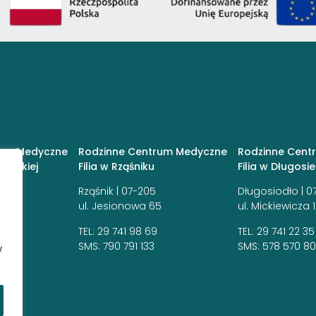
rum Medyczne
Rodzinne Centrum Medyczne
Rodzinne Cent
towskiej
Filia w Rząśniku
Filia w Długosi
14 |
Rząśnik | 07-205
Długosiodło | 0
ul. Jesionowa 65
ul. Mickiewicza 
TEL:
29 741 98 69
TEL:
29 741 22 35
SMS:
790 791 133
SMS:
578 570 8
w