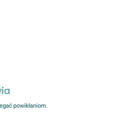
wia
iegać powikłaniom.