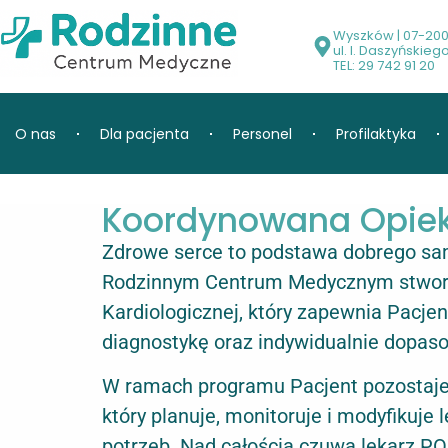
Wyszków | 07-20
ul. I. Daszyńskieg
TEL: 29 742 91 20
O nas
Dla pacjenta
Personel
Profilaktyka
Koordynowana Opiek
Zdrowe serce to podstawa dobrego sam
Rodzinnym Centrum Medycznym stworz
Kardiologicznej, który zapewnia Pacje
diagnostykę oraz indywidualnie dopas
W ramach programu Pacjent pozostaje
który planuje, monitoruje i modyfikuje
potrzeb. Nad całością czuwa lekarz POZ