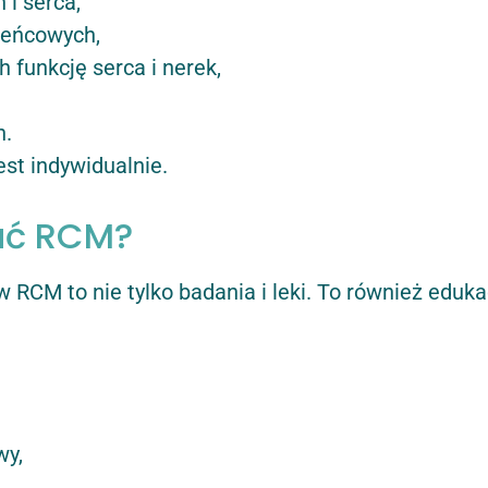
 i serca,
ieńcowych,
 funkcję serca i nerek,
h.
st indywidualnie.
ać RCM?
RCM to nie tylko badania i leki. To również eduk
wy,