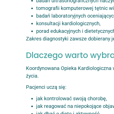
badań ultrasonograficznych naczyń
tomografii komputerowej tętnic w
badań laboratoryjnych oceniających
konsultacji kardiologicznych,
porad edukacyjnych i dietetycznyc
Zakres diagnostyki zawsze dobierany je
Dlaczego warto wybr
Koordynowana Opieka Kardiologiczna w 
życia.
Pacjenci uczą się:
jak kontrolować swoją chorobę,
jak reagować na niepokojące obja
jak dbać o dietę i aktywność,