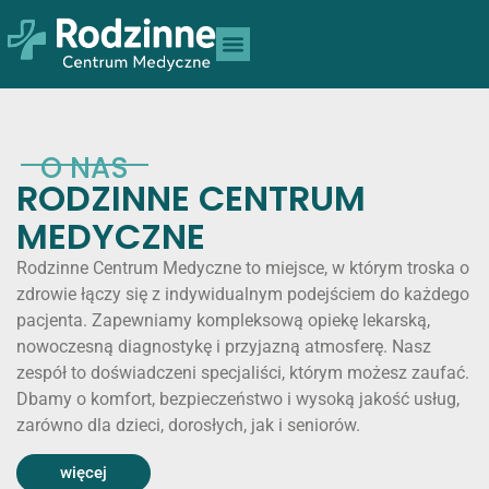
O NAS
RODZINNE CENTRUM
MEDYCZNE
Rodzinne Centrum Medyczne to miejsce, w którym troska o
zdrowie łączy się z indywidualnym podejściem do każdego
pacjenta. Zapewniamy kompleksową opiekę lekarską,
nowoczesną diagnostykę i przyjazną atmosferę. Nasz
zespół to doświadczeni specjaliści, którym możesz zaufać.
Dbamy o komfort, bezpieczeństwo i wysoką jakość usług,
zarówno dla dzieci, dorosłych, jak i seniorów.
więcej