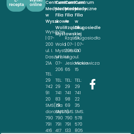
Centrum
Centrum
Centrum
Centrum
recepta
online
Medyczne
Medyczne
Medyczne
Medyczne
w
Filia
Filia
Filia
Wyszkowie
w
w
w
Woli
Rząśniku
Długosiedle
Wyszków
Mystowskiej
| 07-
Rząśnik
Długosiodło
200
Wola
| 07-
| 07-
ul. I.
Mystowska
205
210
Daszyńskiego
14 |
ul.
ul.
21A
07-
Jesionowa
Mickiewicza
206
65
15
TEL:
29
TEL:
TEL:
TEL:
742
29
29
29
91
741
741
741
20
83
98
22
SMS(dla
79
69
35
dorosłych):
SMS:
SMS:
SMS:
790
790
790
578
791
791
791
570
416
417
133
805