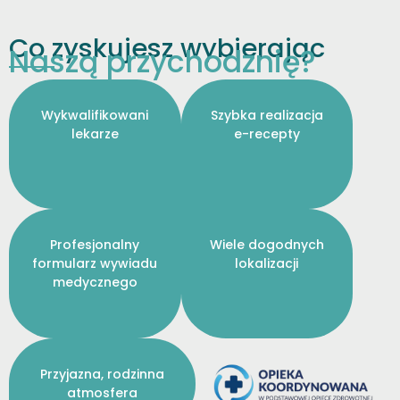
Co zyskujesz wybierając
Naszą przychodznię?
Wykwalifikowani
Szybka realizacja
lekarze
e-recepty
Profesjonalny
Wiele dogodnych
formularz wywiadu
lokalizacji
medycznego
Przyjazna, rodzinna
atmosfera